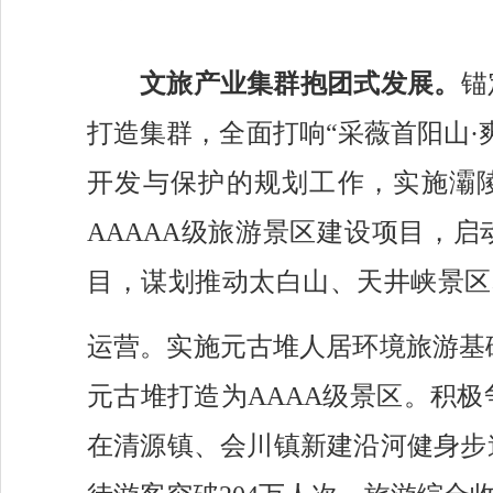
文旅产业集群
抱团式发展。
锚
打造集群，
全面打响
“采薇首阳山
开发与保护的规划工作，实施灞
AAAA
A级旅游景区
建设
项目
，
启
目，
谋划推动
太白山、天井
峡景区
运营。
实施元古堆
人居环境旅游基
元古堆打造为
AAAA级景区。
积极
在清源镇、会川镇新建沿河健身步