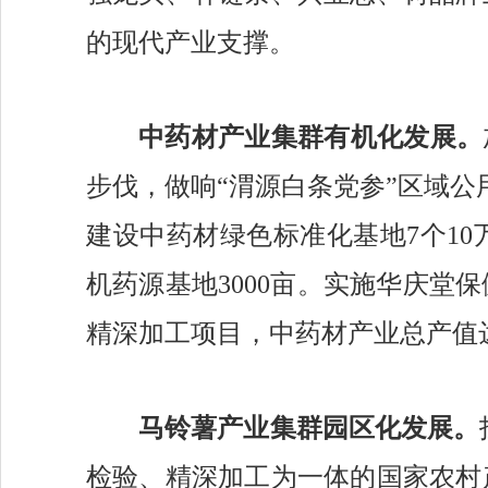
的现代产业支撑。
中药材产业集群
有机化发展。
步伐，
做响
“渭源白条党参”区域公
建设中药材绿色标准化
基地
7个1
机药源基地
3000亩。实施华庆
精深加工项目，
中药材
产业总
产值
马铃薯产业集群
园区化发展
。
检验、精深加工
为一体的国家农村