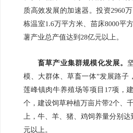
质高效发展的加速器。
投资
296
栋温室
1
.
6
万
平方米
、
苗床
8000
平
薯产业总
产值达到
28亿元以上
。
畜草产业集群
规模化发展。
模、大群体、草畜一体”发展路子
莲峰镇肉牛养殖场
等项目
17项，
个
，
建设
饲草
种植万亩片带
2
个、
上
，牛、羊、猪、鸡饲养量分别达
元
以上。