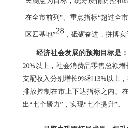
民满意为目标，统筹疫情防控和
在全市前列”、重点指标“超过全市
28
区四基地”
，砥砺奋进，拼搏实
经济社会发展的预期目标是
20
%
以上，
社会消费品零售总额增
支配收入分别增长
9
%
和
13
%
以上，
排放
控制
在市上下达
指标
之内
。
出
“七个聚力”，实现“
七个提升
”
。