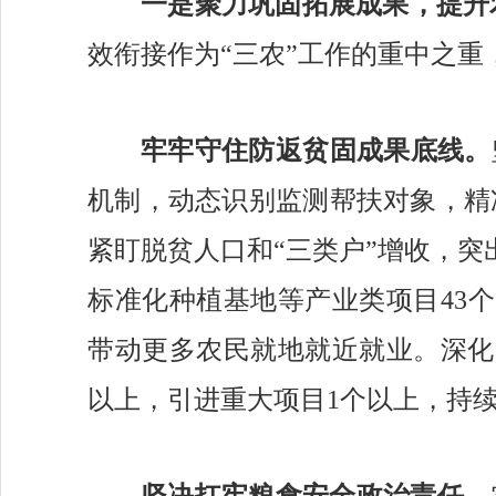
一是
聚
力巩固拓展成果
，
提升
效衔接作为
“三农”工作的重中之
牢牢守住防返贫固成果底线。
机制
，
动态识别
监测帮扶对象，
精
紧盯脱贫人口和
“三类户”增收，
突
标准化种植基地等产业类
项目
43
带
动更多农民就地就近就业
。深化
以上，引进重大项目1个以上，持
坚决扛牢粮食安全政治责任。