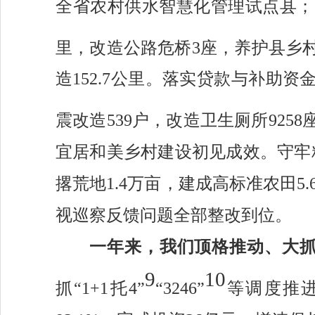
全省农村供水智慧化管理试点县；
里，改造公路危桥3座
，养护县乡
造
152.7公里。落实贷款与补助资金
震改造
539
户
，改造卫生厕所
925
宜居和美乡村建设初见成效。守牢
撂荒地1.4万亩，建成高标准农田5
视巡察反馈问题全部整改到位。
一年来，我们
顶格推动
、大
9
10
抓“1+1托4
”
“3246”
等调度推