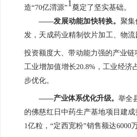
1
造
“70亿渭源”
奠定了坚实基础
。
——
发展动能加快转换。
聚集
发，天成药业精制饮片加工、物流
投资额度大、带动能力强的产业链
工业增加值增长
20.8
%，工业经济
步优化。
——
产业体系优化升级
。
举全
的
佛慈红日中药生产基地项目建
成
1
亿粒
，
“定西宽粉”销售额
达
6000