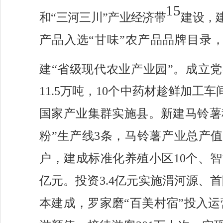
15
和“三河三川”产业经济带
建设，
产品入选“甘味”农产品品牌目录
建
“省级现代农业产业园”。成立党
11.5
万吨，
10
个
中药材趁鲜加工车
国家产业集群实施县。
新建马铃薯
粉”生产线3条，
马铃薯产业总产值
户，
建成标准化养殖小区
10个、
亿元。
投资
3.4亿元实施渭河源、
本建成，罗家磨“百美村宿”投入运