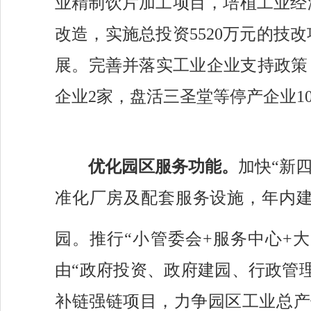
业精制饮片加工项目，
培植工业经
改造，
实施总投资
5520万元的技
展。
完善
并
落实工业企业支持政策
企业
2家，盘活三圣堂等停产
企业
1
优化
园区服务功能。
加快
“新
准化厂房及配套服务设施
，
年内
园。推行
“小管委会+服务中心+
由
“政府投资、政府建园、行政管理
补链强链项目，力争园区
工业
总产