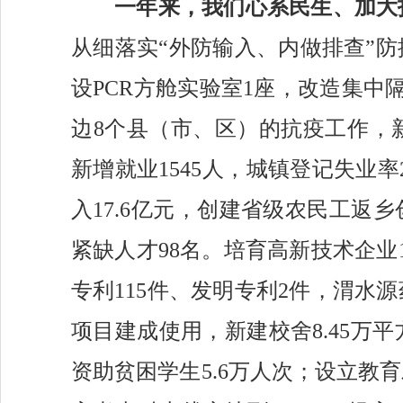
一年来，我们
心系民生
、
加大
从细落实
“外防输入、内做排
查
”
设PCR方舱实验室1座，改造集中
边8个县（市、区）的抗疫工作，
新增就业
1545
人
，
城镇登记失业率
入17.6亿元，创建省级农民工返
紧缺人才98名
。
培育高新技术企业
专利115件、发明专利2件，渭
项目建成使用，新建校舍8.45万
资助贫困学生
5.6
万人次
；
设立教育