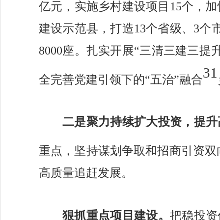
亿元，
实施乡村建设项目
15个，
加
建设示范县，打造
13个省级、3个
8000座。扎实
开展
“三清三建三提
31
全完善党建引领
下的
“五治”融合
二是聚力持续扩大投资，提升
重点，
坚持谋划争取和招商引资双
高质量追赶发展
。
狠抓重点项目建设。
把稳投资