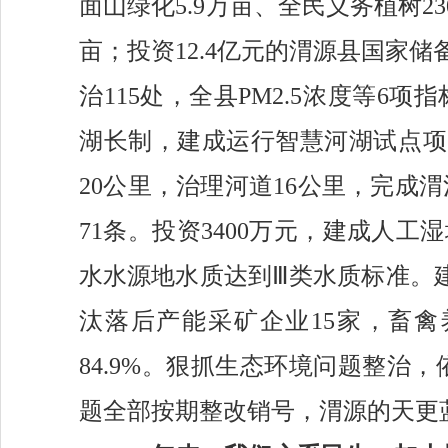
面山绿化
5.9
万亩、全民义务植树
23
亩；投资12.4亿元的渭源
县国家储
治
115处
，
全县
PM2.5浓度等6项
指
湖长制，建成运行智慧河湖试点项
20公里，治理河道16公里，
完成渭
71条。投资3400万元，建成人工湿
水水源地水质达到
Ⅲ类水质标准。
汰落后产能采矿企业15家，畜禽
84.9%
。
狠抓
生态环境问题
整治
，
题全部按期整改销号，渭源的天更