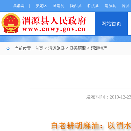
集群网
|
安定区
通渭县
陇西县
临洮县
渭源县
漳县
网站首页
>
>
>
渭源旅游
游美渭源
渭源特产
当前位置：
首页
发布时间：2019-12-23 