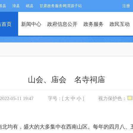
源县
漳县
岷县
甘肃政务服务网渭源子站
注册
站首页
新闻中心
政府信息公开
政务服务
政民互动
山会、庙会 名寺祠庙
2-05-11 19:47
字号：[
大
中
小
]
视力保护色：
南北均有，盛大的大多集中在西南山区。每年的四月八、