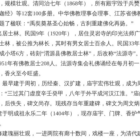
，规模壮观。清同治七年（
1868
年），所有殿宇毁于兵燹
迦经》等
12
套
100
多册。中华佛教理事会理事、江苏省佛教
题了楹联：“禹奘奠基圣心始畅，古刹重建佛化再扬。”
居士林。民国
9
年（
1920
年），居住灵岩寺的印光法师广
士林，被公推为林长，其时有男女居士百余人。民国
33
年
成小塔
6
方，砖刻“渭源县佛教居士林”，后改称“法源寺”
951
年有佛教居士
208
人。法源寺集会礼佛诵经在每月初一
，香火至今旺盛。
最早建于周初，历经秦、汉扩建，庙宇宏伟壮观，成为
：“三过其门虚度辛壬癸甲，八年于外平成河汉江淮。”
，后佚失，碑文尚存。现残存当年重建碑，碑文为周文炳
于明成祖永乐二年（
1404
年），现存庙宇、门牌、香炉
。
建瑰丽壮观，一进两院有廊十数间，戏楼一座，为清代