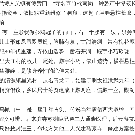
清代诗人吴镇有诗赞曰：“寺名五竹枕南岗，钟磬声中绿筱
募捐资金，依旧貌重新维修了洞窟，建起了崖畔悬柱长廊
前。
有一座形状像公鸡冠子的石山，石山半腰有一泉，泉旁
其山形如凤凰双展翅，胸脯有泉，甘甜清冽，常有梅花鹿
纪
80
年代重建，寺依山造势，凿石开洞，殿宇小巧玲珑，
里大庄村的牧儿山尾处。殿宇小巧，依山造势，横栏悬柱
幽雅静，是修身养性的绝佳去处。
的清源镇星光村，原名青龙寺，始建于明太祖洪武九年（
捐资倡议，乡民居士筹资建成正殿两座，偏殿一座。殿阁
鸟鼠山中，是一座千年古刹。传说当年唐僧西天取经，回
碑碑文可辨。后来驻寺苏喇嘛兄弟二人通晓医理，后云游
只好敕封法王，命地方为他二人兴建马藏寺，修建方案按