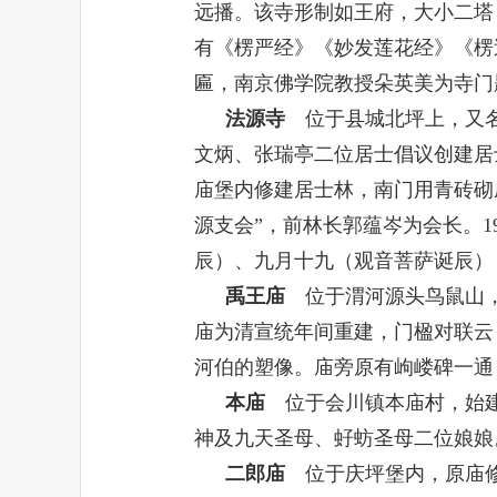
远播。该寺形制如王府，大小二塔
有《楞严经》《妙发莲花经》《楞
匾，南京佛学院教授朵英美为寺门
法源寺
位于县城北坪上，又名
文炳、张瑞亭二位居士倡议创建居
庙堡内修建居士林，南门用青砖砌
源支会”，前林长郭蕴岑为会长。
1
辰）、九月十九（观音菩萨诞辰）
禹王庙
位于渭河源头鸟鼠山，
庙为清宣统年间重建，门楹对联云
河伯的塑像。庙旁原有岣嵝碑一通
本庙
位于会川镇本庙村，始建
神及九天圣母、虸蚄圣母二位娘娘
二郎庙
位于庆坪堡内，原庙修