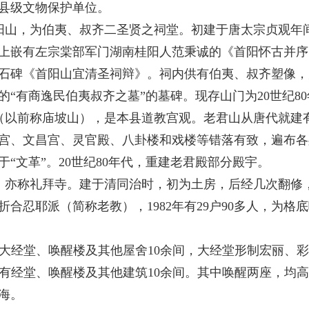
县级文物保护单位。
山，为伯夷、叔齐二圣贤之祠堂。初建于唐太宗贞观年
上嵌有左宗棠部军门湖南桂阳人范秉诚的《首阳怀古并序
石碑《首阳山宜清圣祠辩》。祠内供有伯夷、叔齐塑像，
的“有商逸民伯夷叔齐之墓”的墓碑。现存山门为
20
世纪
80
以前称庙坡山），是本县道教宫观。老君山从唐代就建
宫、文昌宫、灵官殿、八卦楼和戏楼等错落有致，遍布各
“文革”。
20
世纪
80
年代，重建老君殿部分殿宇。
亦称礼拜寺。建于清同治时，初为土房，后经几次翻修
折合忍耶派（简称老教），
1982
年有
29
户
90
多人，为格底
大经堂、唤醒楼及其他屋舍
10
余间，大经堂形制宏丽、彩
有经堂、唤醒楼及其他建筑
10
余间。其中唤醒两座，均高
海。