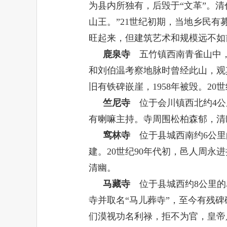
为县内所独有，后毁于“文革”。
山王。”
21
世纪初期，当地乡民有
旺起来，但建筑艺术和规模远不如
鹿泉寺
五竹镇西南青雀山中，
和刘伯温考察地脉时曾经此山，观
旧有铁碑嵌崖，
1958
年被毁。
20
世
竺尼寺
位于会川镇西北约
4
公
有喇嘛主持。寺周围松柏森郁，清
窎林寺
位于县城西南约
6
公里
建。
20
世纪
90
年代初，邑人周永进
清幽。
马藏寺
位于县城西约
8
公里的
寺并取名“马儿葬寺”，至今有残
们漠视功名利禄，拒不为官，皇帝