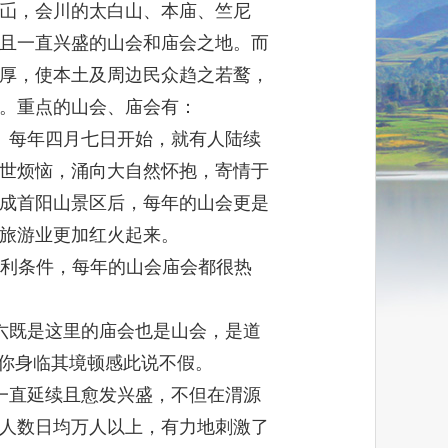
屲，会川的太白山、本庙、竺尼
且一直兴盛的山会和庙会之地。而
厚，使本土及周边民众趋之若鹜，
。重点的山会、庙会有：
。每年四月七日开始，就有人陆续
世烦恼，涌向大自然怀抱，寄情于
成首阳山景区后，每年的山会更是
旅游业更加红火起来。
利条件，每年的山会庙会都很热
六既是这里的庙会也是山会，是道
当你身临其境顿感此说不假。
一直延续且愈发兴盛，不但在渭源
人数日均万人以上，有力地刺激了