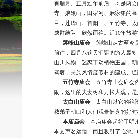
有腊月、正月过年前后，均是两会
寺、娘娘山，田家河、麻家集的高
且，莲峰山、首阳山、五竹寺、太
成群结队，欣然而往。近
10
年旅游
莲峰山庙会
莲峰山从古至今是
前往，四月八这天汇聚的游人最多
山川风物，迷恋于动植物王国，朝
盛奢，民族风情度假村的建成、道
五竹寺庙会
五竹寺山会庙会依
闹，这里的夫妻树和万松大观，是
太白山庙会
太白山以它的绝险
教弟子朝山和人们观景健身的好时
本庙庙会
本庙庙会起始于明永
本县声名远播，而且吸引了临洮、