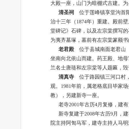
大殿一座，山门为暗棚式古建。为
清圣祠
位于莲峰镇享堂沟首阳
治十三年（
1874
年）重建。殿前壁
堂碑记》石碑，以及左宗棠撰写的
为夷齐墓塚，墓前有左宗棠篆额书
老君殿
位于县城南面老君山（
坐南向北依山而建。药王殿、地母
兰名士唐琏和左宗棠等人题匾，毁于
清真寺
位于路园镇三河口村，
观。
1981
年前，属老格底目毕家场
教），另建新寺一座。
老寺
2001
年古历
4
月复修，建有
新寺复建于
2008
年古历
9
月，建
院主持阿訇马军，建寺主持人马明