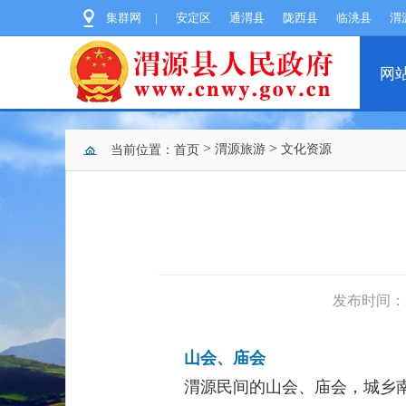
集群网
|
安定区
通渭县
陇西县
临洮县
渭
网
>
>
渭源旅游
文化资源
当前位置：
首页
发布时间：202
山会、庙会
渭源民间的山会、庙会，城乡