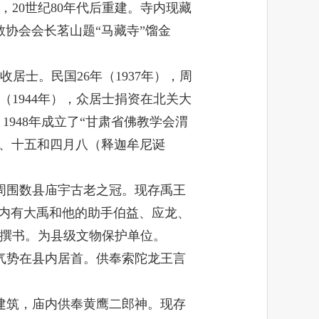
，
20
世纪
80
年代后重建。寺内现藏
协会会长茗山题“马藏寺”馏金
收居士。民国
26
年（
1937
年），周
（
1944
年），众居士捐资在北关大
。
1948
年成立了“甘肃省佛教学会渭
、十五和四月八（释迦牟尼诞
周围数县庙宇古老之冠。现存禹王
庙内有大禹和他的助手伯益、应龙、
撰书。为县级文物保护单位。
气势在县内居首。供奉索陀龙王言
建筑，庙内供奉黄鹰二郎神。现存