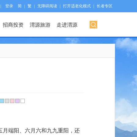
|
登录
简
|
繁
|
无障碍阅读
|
打开适老化模式
|
长者专区
招商投资
渭源旅游
走进渭源
五月端阳、六月六和九九重阳，还