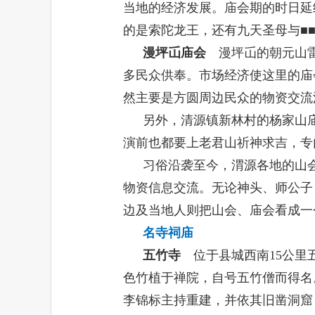
当地的经济发展。庙会期的时日延
的是索陀龙王，还有九天圣母与■
漫坪屲庙会
漫坪屲的朝元山雷
多民众供奉。市场经济使这里的庙
然主要是方圆周边民众的物资交流
另外，清源镇新林村的杨家山
演前也都要上老君山祈神求吉，专
习俗沿袭至今，渭源各地的山
物资信息交流。无论神头、师公子
边及当地人则把山会、庙会看成一
名寺祠庙
五竹寺
位于县城西南
15
公里
色竹植于禅院，自号五竹僧而得名
李锦标主持重建，并依其旧凿洞窟