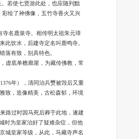
长。若使七贤游此处，也应随列黜
，彩绘了神佛像，五竹寺香火又兴
有寺名鹿泉寺。相传明太祖朱元璋
来此饮水，后建寺定名叫鹿鸣寺。
错落有致，别具特色。
，虚底单檐廊屋，为藏传佛教，常
1376
年），清同治兵燹被毁后又重
雅致，造像精美，古松森郁，环境
来路过时因马死后葬于此地，遂建
京城时为皇家治好了疑难杂症，但他
京城皇家等级，从此，马藏寺声名