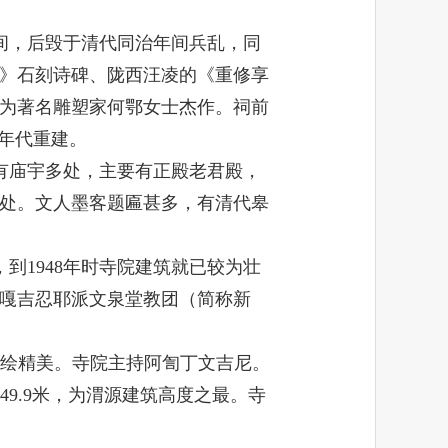
间，后毁于清代同治年间兵乱，同
》石刻诗碑、陇西汪凌的《重修享
为著名雕塑家何鄂女士杰作。祠前
年代重建。
有庙宇多处，主要有正殿老君殿，
处。文人墨客题匾甚多，有清代皋
，到
1948
年时寺院建筑就已较为壮
嘎吉忍耶派文泉堂教团（简称新
绘精美。寺院主持阿訇丁文吉尼。
49.9
米，为渭源建筑高度之最。寺