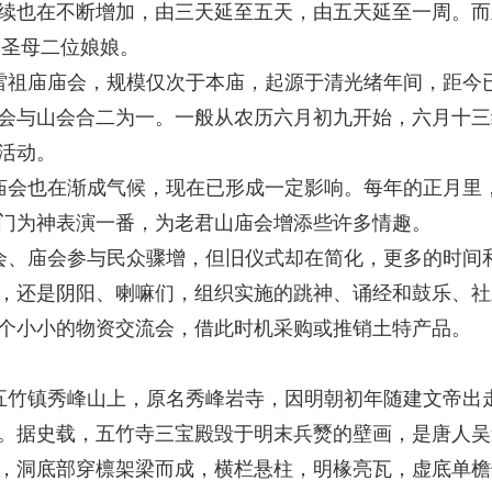
续也在不断增加，由三天延至五天，由五天延至一周。而
■圣母二位娘娘。
祖庙庙会，规模仅次于本庙，起源于清光绪年间，距今
会与山会合二为一。一般从农历六月初九开始，六月十三
活动。
庙会也在渐成气候，现在已形成一定影响。每年的正月里
门为神表演一番，为老君山庙会增添些许多情趣。
会、庙会参与民众骤增，但旧仪式却在简化，更多的时间
，还是阴阳、喇嘛们，组织实施的跳神、诵经和鼓乐、社
个小小的物资交流会，借此时机采购或推销土特产品。
五竹镇秀峰山上，原名秀峰岩寺，因明朝初年随建文帝出
。据史载，五竹寺三宝殿毁于明末兵燹的壁画，是唐人吴
，洞底部穿檩架梁而成，横栏悬柱，明椽亮瓦，虚底单檐