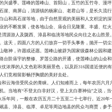
的兴盛季。莲峰的莲峰山、首阳山，五竹的五竹寺、漫坪
石崖、南屏山，清源镇的杨家山、老君山等，是长久流行
白山和高石崖等地，由于自然景观的美丽和人文积淀的深
业的不断发展，使各地山会、庙会日见隆重、丰盛、红火
渭源游人及陇西、漳县和临洮等地民众向往之名山胜景
。这天，四面八方的人们放弃一切手头事务，抛开一切尘
山敬神，许愿或还愿。莲峰山被辟为国家级森林公园和建
路台阶庙宇的整修、罗莲公路的开通，使莲峰山的山会和
仗浓厚的人文色彩和美丽景色，以及距
316
国道近便的有
人们竞相留影畅抒胸臆的美好去处。
和云海倍受民众的青睐。人们知难而上，每年农历六月
机。当地有“不登太白非好汉，登上太白赛神仙”之说，
乐年间，一般在农历五月二十五至二十七举行。近
20
年
岷县、漳县、临潭、卓尼等周边地县的民众与商贾，参予