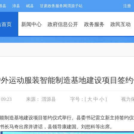
源县
漳县
岷县
甘肃政务服务网渭源子站
注册
站首页
新闻中心
政府信息公开
政务服务
政民互动
户外运动服装智能制造基地建设项目签约
09:23
来源： 渭源县
字号：[
大
中
小
]
视力
装智能制造基地建设项目签约仪式举行。县委书记雷立新主持签约
书长马奇出席并讲话，县领导康建国、刘想科等出席。