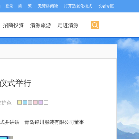
|
登录
简
|
繁
|
无障碍阅读
|
打开适老化模式
|
长者专区
招商投资
渭源旅游
走进渭源
仪式举行
保护色：
仪式并讲话，青岛锦川服装有限公司董事