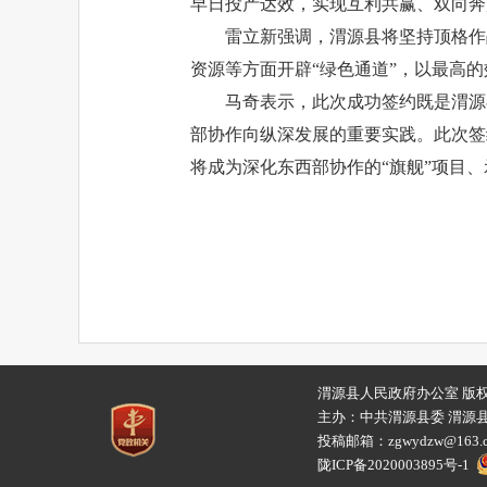
早日投产达效，实现互利共赢、双向奔
雷立新强调，渭源县将坚持顶格作
资源等方面开辟“绿色通道”，以最高
马奇表示，此次成功签约既是渭源
部协作向纵深发展的重要实践。此次签
将成为深化东西部协作的“旗舰”项目
渭源县人民政府办公室 版
主办：中共渭源县委 渭源
投稿邮箱：zgwydzw@1
陇ICP备2020003895号-1