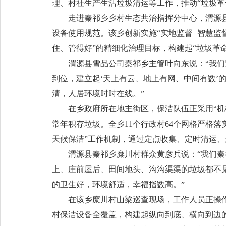
理、村社生产生活垃圾清运等工作，推动“垃圾革
走进秦祁乡乡村生态共治指挥分中心，渭源
设备使用规范。该乡创新实施“实地监督+智慧监
住、管得好”的精细化治理目标，构建起“垃圾革
渭源县雪品公司秦祁乡主管叶向东说：“我
到位，建立起‘天上有云、地上有网、中间有数’
清，人居环境时时在线。”
在乡政府所在地主街区，保洁队伍正采用“机
常年积存垃圾。全乡11个行政村64个网格严格
天候保洁”工作机制，通过定点收集、定时清运、
渭源县秦祁乡糜川村群众黄彦兵说：“我们
上、庄前屋后、田间地头、沟沟渠渠的垃圾都不
的卫生好，环境舒适，幸福指数高。”
在该乡糜川村山梁巡查现场，工作人员正操作
村保洁设备全覆盖，构建起纵向到底、横向到边