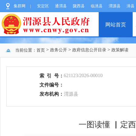
集群网
|
安定区
通渭县
陇西县
临洮县
渭源县
漳县
网站首页
>
>
>
政务公开
政府信息公开目录
政策解读
当前位置：
首页
621123/2026-00010
索
引
号：
文件编号：
发布机构：
渭源县
一图读懂 ▏定西