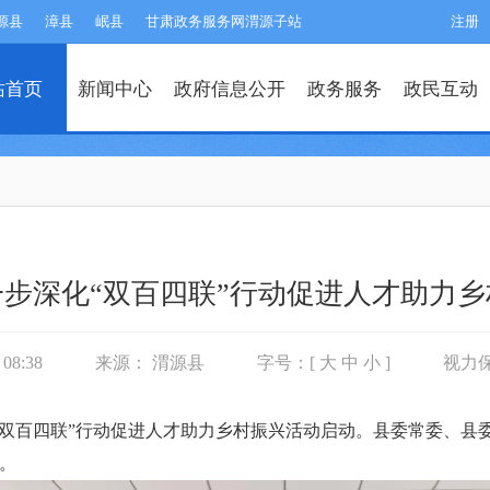
源县
漳县
岷县
甘肃政务服务网渭源子站
注册
站首页
新闻中心
政府信息公开
政务服务
政民互动
步深化“双百四联”行动促进人才助力
08:38
来源： 渭源县
字号：[
大
中
小
]
视力
化“双百四联”行动促进人才助力乡村振兴活动启动。县委常委、
。