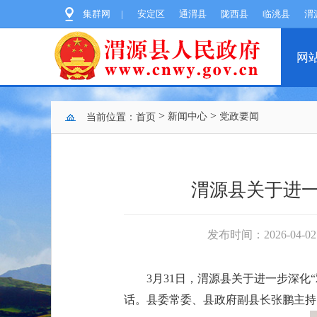
集群网
|
安定区
通渭县
陇西县
临洮县
渭
网
>
>
新闻中心
党政要闻
当前位置：
首页
渭源县关于进一
发布时间：2026-04-02 
3月31日，渭源县关于进一步深
话。县委常委、县政府副县长张鹏主持