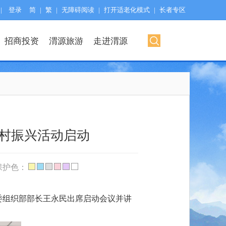
|
登录
简
|
繁
|
无障碍阅读
|
打开适老化模式
|
长者专区
招商投资
渭源旅游
走进渭源
乡村振兴活动启动
保护色：
县委组织部部长王永民出席启动会议并讲