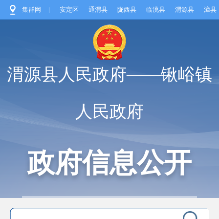
集群网
|
安定区
通渭县
陇西县
临洮县
渭源县
漳县
渭源县人民政府——锹峪镇
人民政府
政府信息公开