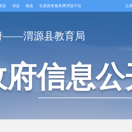
源县
漳县
岷县
甘肃政务服务网渭源子站
注
府——渭源县教育局
政府信息公