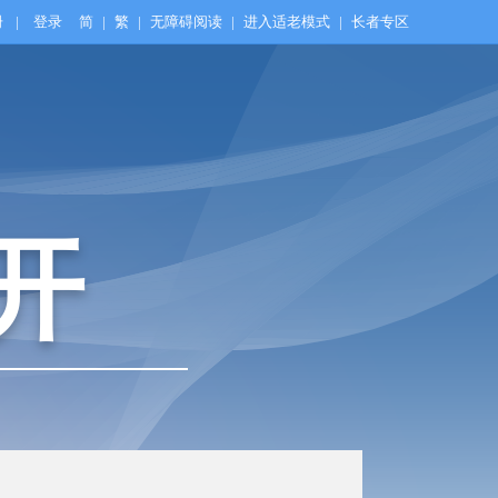
册
|
登录
简
|
繁
|
无障碍阅读
|
进入适老模式
|
长者专区
开