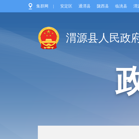
集群网
|
安定区
通渭县
陇西县
临洮县
渭
渭源县人民政