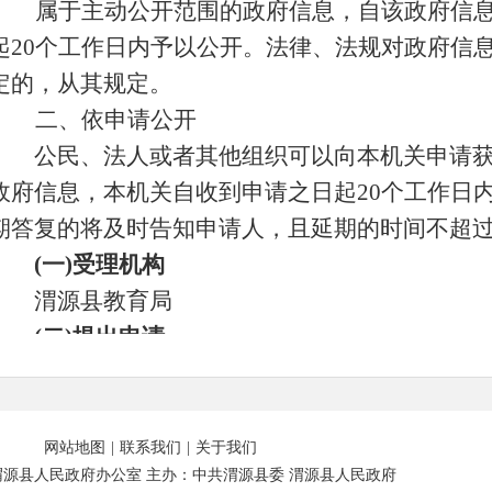
属于主动公开范围的政府信息，自该政府信
起20个工作日内予以公开。法律、法规对政府信
定的，从其规定。
二、依申请公开
公民、法人或者其他组织可以向本机关申请获
政府信息，本机关自收到申请之日起20个工作日
期答复的将及时告知申请人，且延期的时间不超过
(
一)受理机构
渭源县教育局
(
二)提出申请
公民、法人或者其他组织向本机关申请公开
《政府信息公开申请表》（申请表附后），可以
式提出申请。通过信函方式申请的，应在信封左下
网站地图
|
联系我们
|
关于我们
源县人民政府办公室 主办：中共渭源县委 渭源县人民政府
开申请”字样；通过传真方式申请的，应与本机关