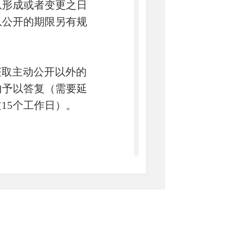
息形成或者变更之日
息公开的期限另有规
取主动公开以外的
内予以答复（需要延
15个工作日）。
政府信息，应填写
通过信函、传真等方
角注明“政府信息公
电话联系确认。