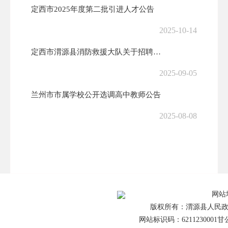
定西市2025年度第二批引进人才公告
2025-10-14
定西市渭源县消防救援大队关于招聘政府专职消防队员的公告
2025-09-05
兰州市市属学校公开选调高中教师公告
2025-08-08
甘肃交通职业技术学院2025年公开招聘编外聘用工作人员公告（第二批）
2025-07-23
关于2025年定西市选拔招募普通高校毕业生到基层从事“三支一扶”“特...
网站
2025-06-24
版权所有：渭源县人民政
网站标识码：6211230001
甘公
关于举办2025年渭源县“就近务工·季节性务工”专场招聘会的公告