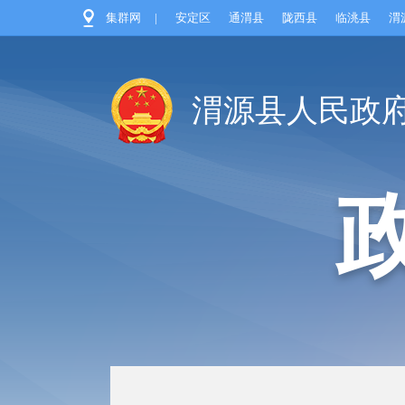
集群网
|
安定区
通渭县
陇西县
临洮县
渭
渭源县人民政