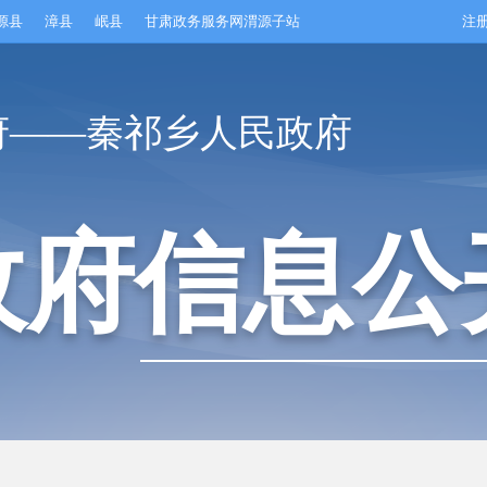
源县
漳县
岷县
甘肃政务服务网渭源子站
注
府——秦祁乡人民政府
政府信息公