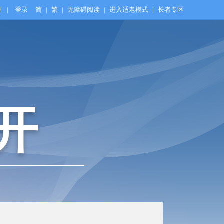
册
|
登录
简
|
繁
|
无障碍阅读
|
进入适老模式
|
长者专区
开