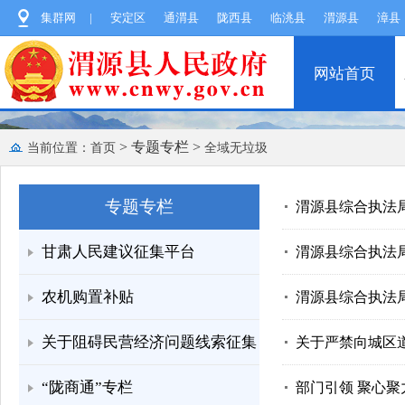
集群网
|
安定区
通渭县
陇西县
临洮县
渭源县
漳县
网站首页
> 专题专栏
>
当前位置：
首页
全域无垃圾
专题专栏
渭源县综合执法局
甘肃人民建议征集平台
渭源县综合执法局
农机购置补贴
渭源县综合执法
关于阻碍民营经济问题线索征集
关于严禁向城区
“陇商通”专栏
部门引领 聚心聚