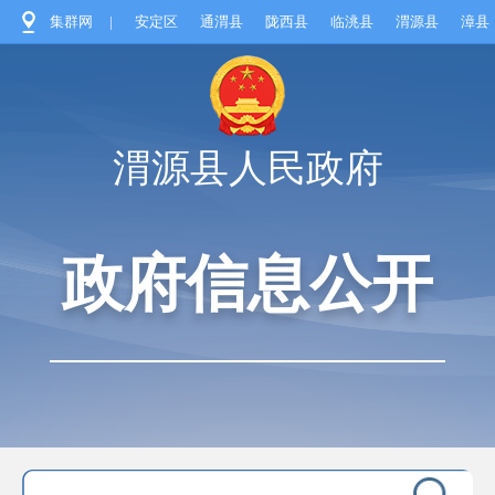
集群网
|
安定区
通渭县
陇西县
临洮县
渭源县
漳县
渭源县人民政府
政府信息公开