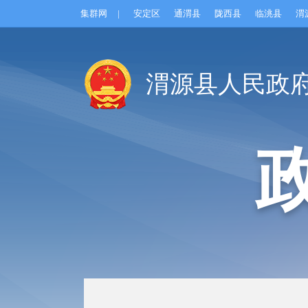
集群网
|
安定区
通渭县
陇西县
临洮县
渭
渭源县人民政