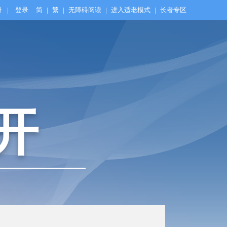
册
|
登录
简
|
繁
|
无障碍阅读
|
进入适老模式
|
长者专区
开