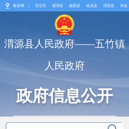
集群网
|
安定区
通渭县
陇西县
临洮县
渭源县
漳县
渭源县人民政府——五竹镇
人民政府
政府信息公开