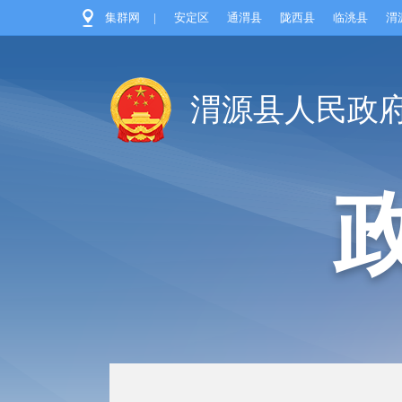
集群网
|
安定区
通渭县
陇西县
临洮县
渭
渭源县人民政