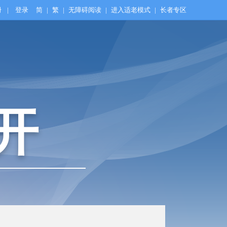
册
|
登录
简
|
繁
|
无障碍阅读
|
进入适老模式
|
长者专区
开