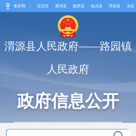
集群网
|
安定区
通渭县
陇西县
临洮县
渭源县
漳县
渭源县人民政府——路园镇
人民政府
政府信息公开