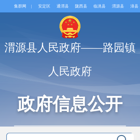
集群网
|
安定区
通渭县
陇西县
临洮县
渭源县
漳县
渭源县人民政府——路园镇
人民政府
政府信息公开