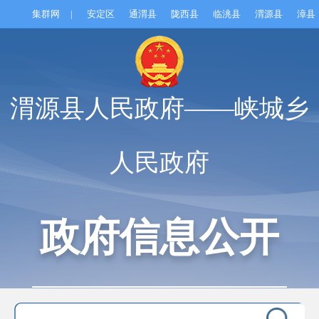
集群网
|
安定区
通渭县
陇西县
临洮县
渭源县
漳县
渭源县人民政府——峡城乡
人民政府
政府信息公开