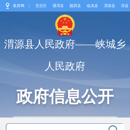
集群网
|
安定区
通渭县
陇西县
临洮县
渭源县
漳县
渭源县人民政府——峡城乡
人民政府
政府信息公开