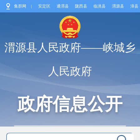
集群网
|
安定区
通渭县
陇西县
临洮县
渭源县
漳县
渭源县人民政府——峡城乡
人民政府
政府信息公开